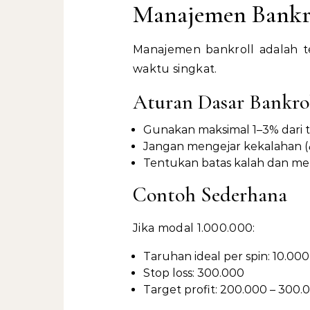
Manajemen Bankro
Manajemen bankroll adalah t
waktu singkat.
Aturan Dasar Bankr
Gunakan maksimal 1–3% dari to
Jangan mengejar kekalahan (
Tentukan batas kalah dan m
Contoh Sederhana
Jika modal 1.000.000:
Taruhan ideal per spin: 10.000
Stop loss: 300.000
Target profit: 200.000 – 300.