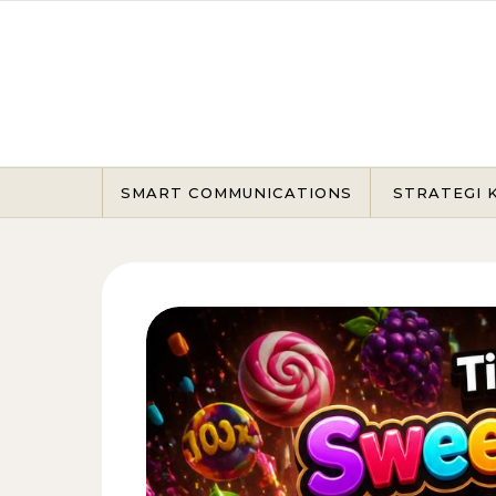
Skip to content
SMART COMMUNICATIONS
STRATEGI 