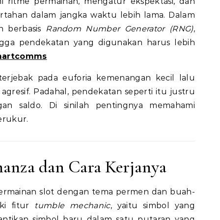
ritme permainan, mengatur ekspektasi, dan
rtahan dalam jangka waktu lebih lama. Dalam
n berbasis
Random Number Generator (RNG)
,
ingga pendekatan yang digunakan harus lebih
martcomms
erjebak pada euforia kemenangan kecil lalu
gresif. Padahal, pendekatan seperti itu justru
gan saldo. Di sinilah pentingnya memahami
terukur.
nanza dan Cara Kerjanya
rmainan slot dengan tema permen dan buah-
ki fitur
tumble mechanic
, yaitu simbol yang
ntikan simbol baru dalam satu putaran yang