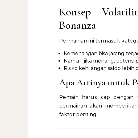
Konsep Volatil
Bonanza
Permainan ini termasuk kategori 
Kemenangan bisa jarang terja
Namun jika menang, potensi 
Risiko kehilangan saldo lebih 
Apa Artinya untuk 
Pemain harus siap dengan fl
permainan akan memberikan h
faktor penting.