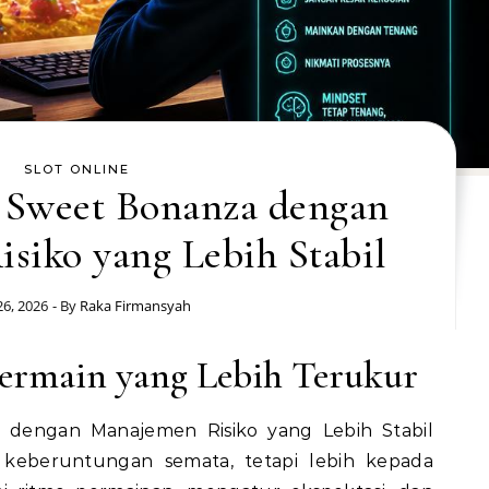
SLOT ONLINE
 Sweet Bonanza dengan
siko yang Lebih Stabil
26, 2026
- By
Raka Firmansyah
rmain yang Lebih Terukur
 dengan Manajemen Risiko yang Lebih Stabil
 keberuntungan semata, tetapi lebih kepada