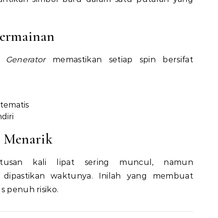
ermainan
Generator
memastikan setiap spin bersifat
atematis
diri
g Menarik
atusan kali lipat sering muncul, namun
 dipastikan waktunya. Inilah yang membuat
s penuh risiko.