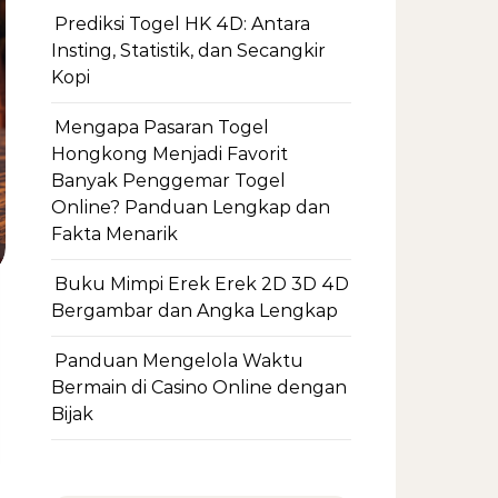
Prediksi Togel HK 4D: Antara
Insting, Statistik, dan Secangkir
Kopi
Mengapa Pasaran Togel
Hongkong Menjadi Favorit
Banyak Penggemar Togel
Online? Panduan Lengkap dan
Fakta Menarik
Buku Mimpi Erek Erek 2D 3D 4D
Bergambar dan Angka Lengkap
Panduan Mengelola Waktu
Bermain di Casino Online dengan
Bijak