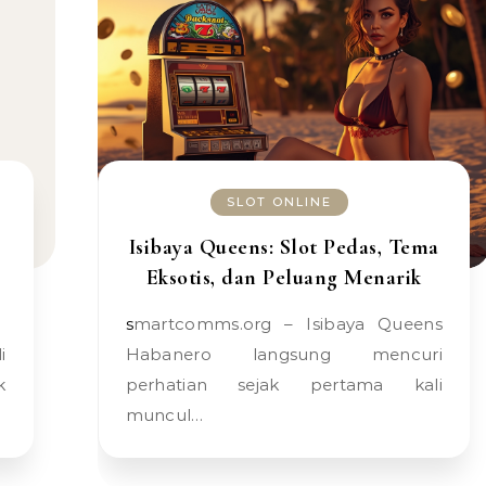
SLOT ONLINE
Isibaya Queens: Slot Pedas, Tema
Eksotis, dan Peluang Menarik
smartcomms.org – Isibaya Queens
Habanero langsung mencuri
k
perhatian sejak pertama kali
muncul…