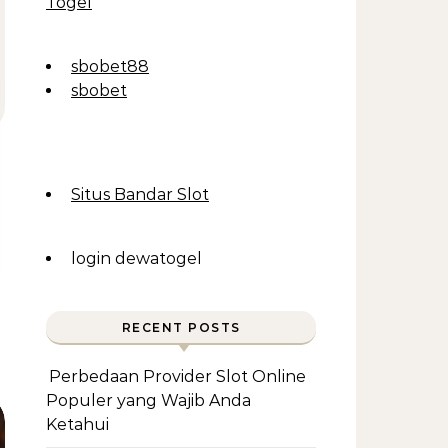
Togel
sbobet88
sbobet
Situs Bandar Slot
login dewatogel
RECENT POSTS
Perbedaan Provider Slot Online
Populer yang Wajib Anda
Ketahui