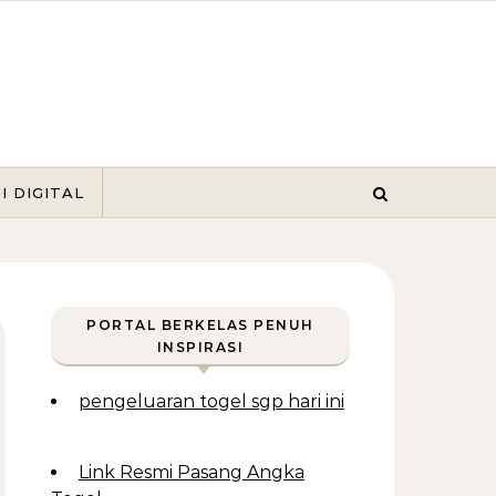
 DIGITAL
PORTAL BERKELAS PENUH
INSPIRASI
pengeluaran togel sgp hari ini
Link Resmi Pasang Angka