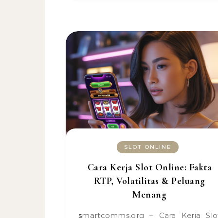
SLOT ONLINE
Cara Kerja Slot Online: Fakta
RTP, Volatilitas & Peluang
Menang
smartcomms.org – Cara Kerja Slot