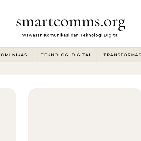
smartcomms.org
Wawasan Komunikasi dan Teknologi Digital
KOMUNIKASI
TEKNOLOGI DIGITAL
TRANSFORMASI