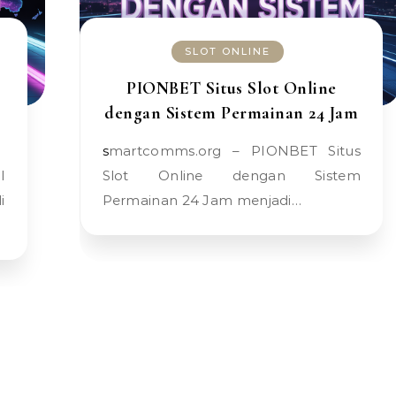
SLOT ONLINE
PIONBET Situs Slot Online
dengan Sistem Permainan 24 Jam
smartcomms.org – PIONBET Situs
Slot Online dengan Sistem
i
Permainan 24 Jam menjadi…