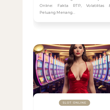
Online: Fakta RTP, Volatilitas 
Peluang Menang…
SLOT ONLINE