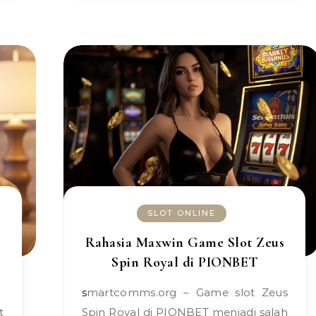
SLOT ONLINE
Rahasia Maxwin Game Slot Zeus
Spin Royal di PIONBET
smartcomms.org – Game slot Zeus
Spin Royal di PIONBET menjadi salah