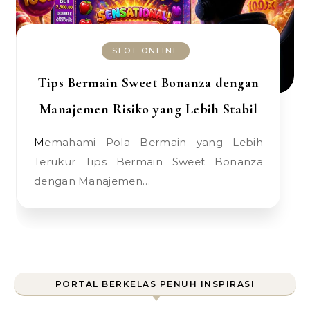
SLOT ONLINE
Tips Bermain Sweet Bonanza dengan
Manajemen Risiko yang Lebih Stabil
Memahami Pola Bermain yang Lebih
Terukur Tips Bermain Sweet Bonanza
dengan Manajemen…
PORTAL BERKELAS PENUH INSPIRASI