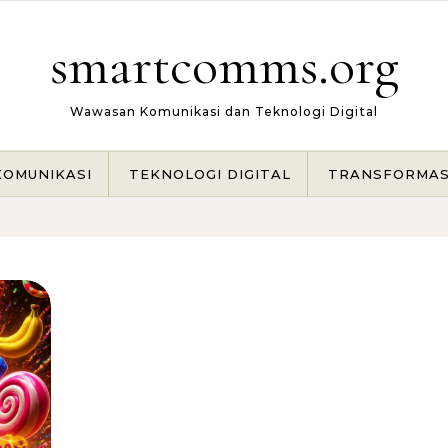
smartcomms.org
Wawasan Komunikasi dan Teknologi Digital
KOMUNIKASI
TEKNOLOGI DIGITAL
TRANSFORMASI