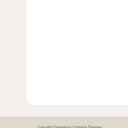
Graceful Theme by
Optima Themes