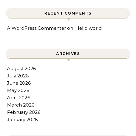
RECENT COMMENTS
A WordPress Commenter
on
Hello world!
ARCHIVES
August 2026
July 2026
June 2026
May 2026
April 2026
March 2026
February 2026
January 2026