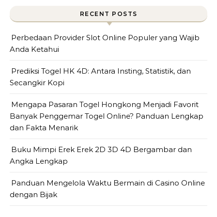
RECENT POSTS
Perbedaan Provider Slot Online Populer yang Wajib
Anda Ketahui
Prediksi Togel HK 4D: Antara Insting, Statistik, dan
Secangkir Kopi
Mengapa Pasaran Togel Hongkong Menjadi Favorit
Banyak Penggemar Togel Online? Panduan Lengkap
dan Fakta Menarik
Buku Mimpi Erek Erek 2D 3D 4D Bergambar dan
Angka Lengkap
Panduan Mengelola Waktu Bermain di Casino Online
dengan Bijak