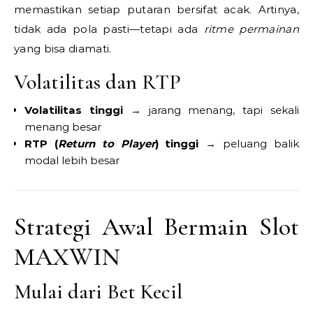
memastikan setiap putaran bersifat acak. Artinya,
tidak ada pola pasti—tetapi ada
ritme permainan
yang bisa diamati.
Volatilitas dan RTP
Volatilitas tinggi
→ jarang menang, tapi sekali
menang besar
RTP (
Return to Player
) tinggi
→ peluang balik
modal lebih besar
Strategi Awal Bermain Slot
MAXWIN
Mulai dari Bet Kecil