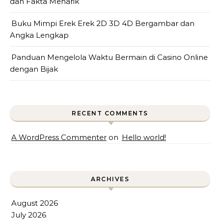
dan Fakta Menarik
Buku Mimpi Erek Erek 2D 3D 4D Bergambar dan
Angka Lengkap
Panduan Mengelola Waktu Bermain di Casino Online
dengan Bijak
RECENT COMMENTS
A WordPress Commenter
on
Hello world!
ARCHIVES
August 2026
July 2026