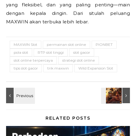
yang fleksibel, dan yang paling penting—main
dengan kepala dingin. Dari situlah peluang
MAXWIN akan terbuka lebih lebar.
MAXWIN Slot
permainan slot online
PIONBET
pola slot
RTP slot tinggi
slot gacor
slot online terpercaya
strategi slot online
tips slot gacor
trik maxwin
Wild Expansion Slot
RELATED POSTS