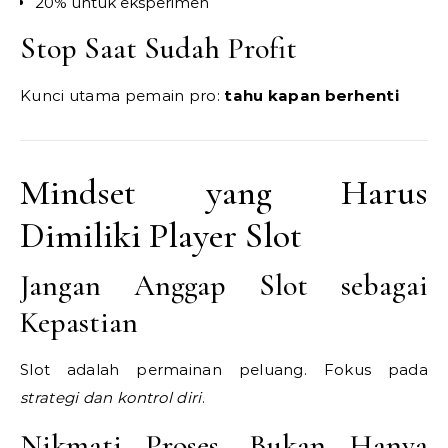
20% untuk eksperimen
Stop Saat Sudah Profit
Kunci utama pemain pro:
tahu kapan berhenti
Mindset yang Harus
Dimiliki Player Slot
Jangan Anggap Slot sebagai
Kepastian
Slot adalah permainan peluang. Fokus pada
strategi dan kontrol diri
.
Nikmati Proses, Bukan Hanya