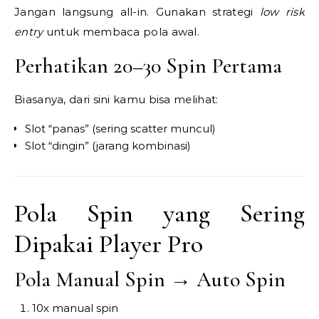
Jangan langsung all-in. Gunakan strategi
low risk
entry
untuk membaca pola awal.
Perhatikan 20–30 Spin Pertama
Biasanya, dari sini kamu bisa melihat:
Slot “panas” (sering scatter muncul)
Slot “dingin” (jarang kombinasi)
Pola Spin yang Sering
Dipakai Player Pro
Pola Manual Spin → Auto Spin
10x manual spin