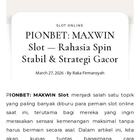
SLOT ONLINE
PIONBET: MAXWIN
Slot — Rahasia Spin
Stabil & Strategi Gacor
March 27, 2026
- By
Raka Firmansyah
PIONBET: MAXWIN Slot
menjadi salah satu topik
yang paling banyak diburu para pemain slot online
saat ini, terutama bagi mereka yang ingin
merasakan sensasi kemenangan maksimal tanpa
harus bermain secara asal. Dalam artikel ini, kita
akan kupas tuntas bagaimana cara