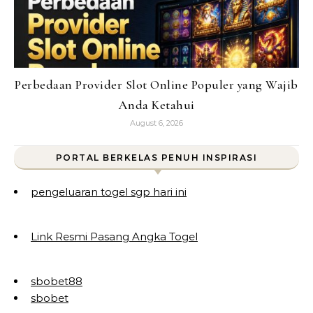
Perbedaan Provider Slot Online Populer yang Wajib
Anda Ketahui
August 6, 2026
PORTAL BERKELAS PENUH INSPIRASI
pengeluaran togel sgp hari ini
Link Resmi Pasang Angka Togel
sbobet88
sbobet