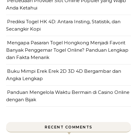
Perbedaan Provider Slot Online Populer yang Wajib
Anda Ketahui
Prediksi Togel HK 4D: Antara Insting, Statistik, dan
Secangkir Kopi
Mengapa Pasaran Togel Hongkong Menjadi Favorit
Banyak Penggemar Togel Online? Panduan Lengkap
dan Fakta Menarik
Buku Mimpi Erek Erek 2D 3D 4D Bergambar dan
Angka Lengkap
Panduan Mengelola Waktu Bermain di Casino Online
dengan Bijak
RECENT COMMENTS