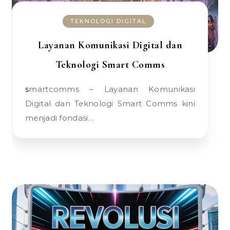
TEKNOLOGI DIGITAL
Layanan Komunikasi Digital dan
Teknologi Smart Comms
smartcomms – Layanan Komunikasi
Digital dan Teknologi Smart Comms kini
menjadi fondasi…