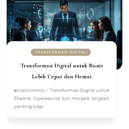
TRANSFORMASI DIGITAL
Transformasi Digital untuk Bisnis
Lebih Cepat dan Hemat
smartcomms – Transformasi Digital untuk
Efisiensi Operasional kini menjadi langkah
penting bagi…