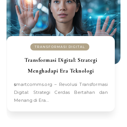
TRANSFORMASI DIGITAL
Transformasi Digital: Strategi
Menghadapi Era Teknologi
smartcomms.org – Revolusi Transformasi
Digital: Strategi Cerdas Bertahan dan
Menang di Era…