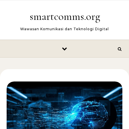
Skip to content
smartcomms.org
Wawasan Komunikasi dan Teknologi Digital