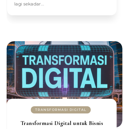
lagi sekadar…
TRANSFORMASI DIGITAL
Transformasi Digital untuk Bisnis