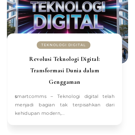
TEKNOLOGI DIGITAL
Revolusi Teknologi Digital:
Transformasi Dunia dalam
Genggaman
smartcomms – Teknologi digital telah
menjadi bagian tak terpisahkan dari
kehidupan modern,…