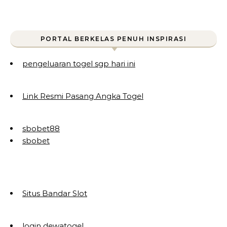
PORTAL BERKELAS PENUH INSPIRASI
pengeluaran togel sgp hari ini
Link Resmi Pasang Angka Togel
sbobet88
sbobet
Situs Bandar Slot
login dewatogel