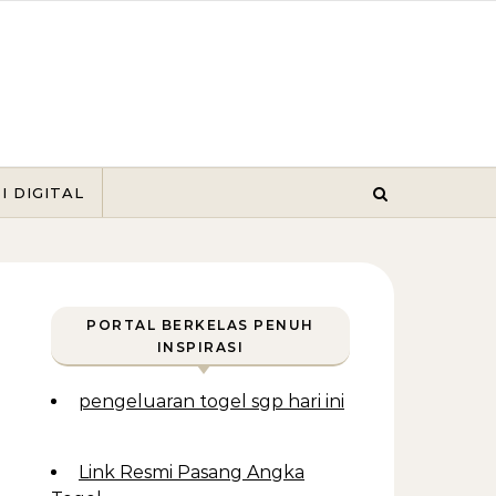
 DIGITAL
PORTAL BERKELAS PENUH
INSPIRASI
pengeluaran togel sgp hari ini
Link Resmi Pasang Angka