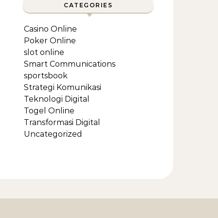
CATEGORIES
Casino Online
Poker Online
slot online
Smart Communications
sportsbook
Strategi Komunikasi
Teknologi Digital
Togel Online
Transformasi Digital
Uncategorized