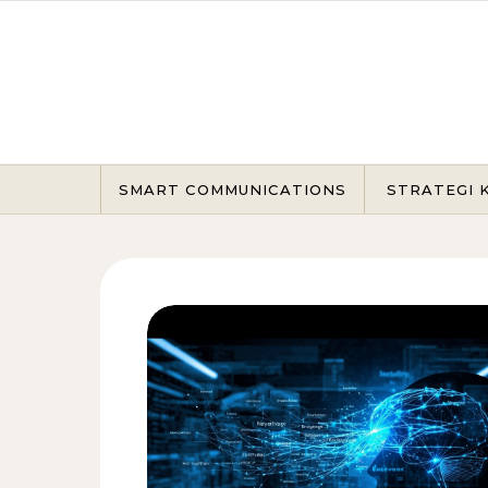
Skip to content
SMART COMMUNICATIONS
STRATEGI 