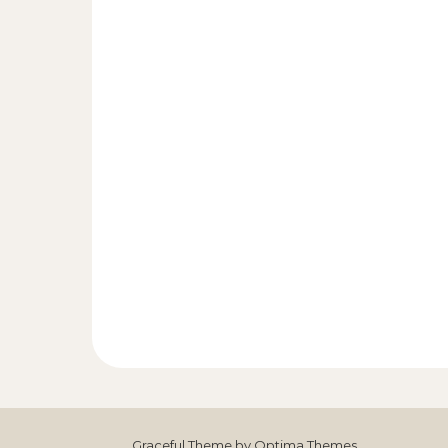
Graceful Theme by
Optima Themes