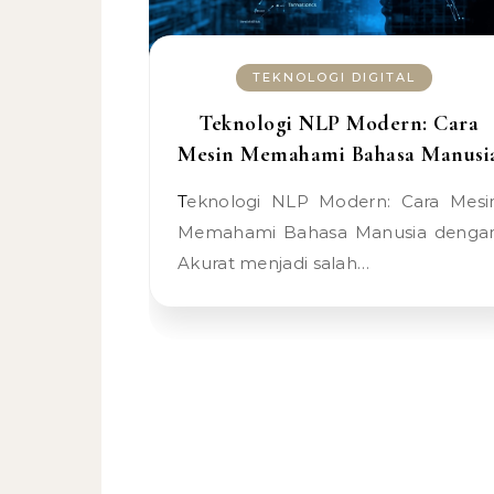
TEKNOLOGI DIGITAL
Teknologi NLP Modern: Cara
Mesin Memahami Bahasa Manusi
Teknologi NLP Modern: Cara Mesin
Memahami Bahasa Manusia denga
Akurat menjadi salah…