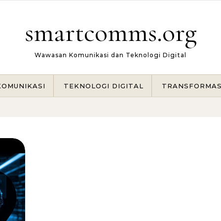
smartcomms.org
Wawasan Komunikasi dan Teknologi Digital
KOMUNIKASI
TEKNOLOGI DIGITAL
TRANSFORMASI