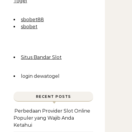
Togel
sbobet88
sbobet
Situs Bandar Slot
login dewatogel
RECENT POSTS
Perbedaan Provider Slot Online
Populer yang Wajib Anda
Ketahui