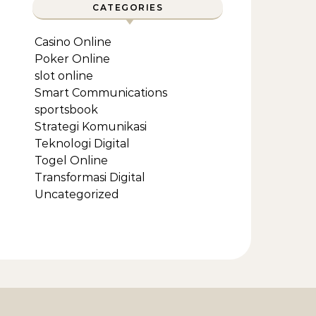
CATEGORIES
Casino Online
Poker Online
slot online
Smart Communications
sportsbook
Strategi Komunikasi
Teknologi Digital
Togel Online
Transformasi Digital
Uncategorized