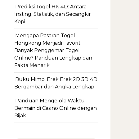
Prediksi Togel HK 4D: Antara
Insting, Statistik, dan Secangkir
Kopi
Mengapa Pasaran Togel
Hongkong Menjadi Favorit
Banyak Penggemar Togel
Online? Panduan Lengkap dan
Fakta Menarik
Buku Mimpi Erek Erek 2D 3D 4D
Bergambar dan Angka Lengkap
Panduan Mengelola Waktu
Bermain di Casino Online dengan
Bijak