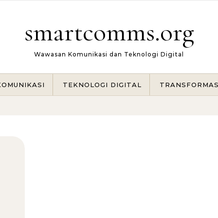
smartcomms.org
Wawasan Komunikasi dan Teknologi Digital
KOMUNIKASI
TEKNOLOGI DIGITAL
TRANSFORMASI