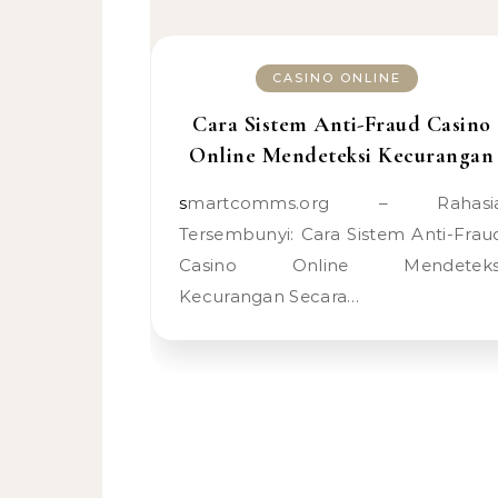
CASINO ONLINE
Cara Sistem Anti-Fraud Casino
Online Mendeteksi Kecurangan
smartcomms.org – Rahasia
Tersembunyi: Cara Sistem Anti-Frau
Casino Online Mendeteks
Kecurangan Secara…