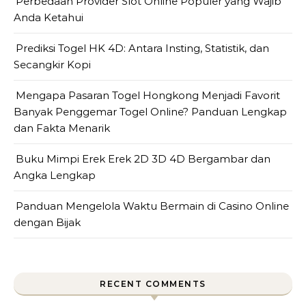
Perbedaan Provider Slot Online Populer yang Wajib
Anda Ketahui
Prediksi Togel HK 4D: Antara Insting, Statistik, dan
Secangkir Kopi
Mengapa Pasaran Togel Hongkong Menjadi Favorit
Banyak Penggemar Togel Online? Panduan Lengkap
dan Fakta Menarik
Buku Mimpi Erek Erek 2D 3D 4D Bergambar dan
Angka Lengkap
Panduan Mengelola Waktu Bermain di Casino Online
dengan Bijak
RECENT COMMENTS