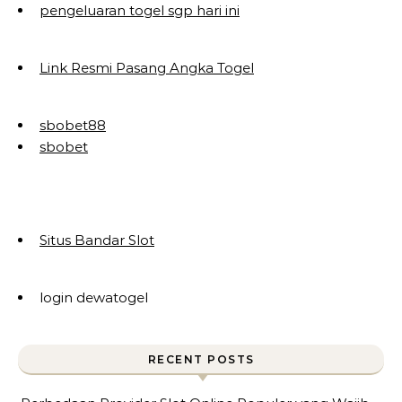
pengeluaran togel sgp hari ini
Link Resmi Pasang Angka Togel
sbobet88
sbobet
Situs Bandar Slot
login dewatogel
RECENT POSTS