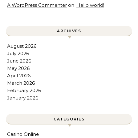
A WordPress Commenter
on
Hello world!
ARCHIVES
August 2026
July 2026
June 2026
May 2026
April 2026
March 2026
February 2026
January 2026
CATEGORIES
Casino Online