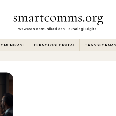
smartcomms.org
Wawasan Komunikasi dan Teknologi Digital
KOMUNIKASI
TEKNOLOGI DIGITAL
TRANSFORMASI