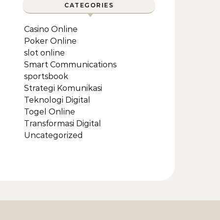
CATEGORIES
Casino Online
Poker Online
slot online
Smart Communications
sportsbook
Strategi Komunikasi
Teknologi Digital
Togel Online
Transformasi Digital
Uncategorized