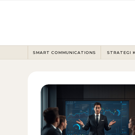
Skip to content
SMART COMMUNICATIONS
STRATEGI 