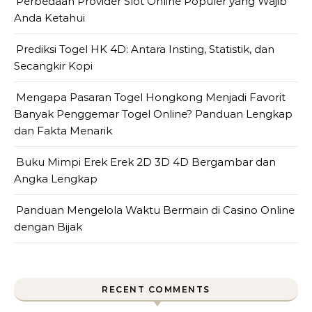
Perbedaan Provider Slot Online Populer yang Wajib
Anda Ketahui
Prediksi Togel HK 4D: Antara Insting, Statistik, dan
Secangkir Kopi
Mengapa Pasaran Togel Hongkong Menjadi Favorit
Banyak Penggemar Togel Online? Panduan Lengkap
dan Fakta Menarik
Buku Mimpi Erek Erek 2D 3D 4D Bergambar dan
Angka Lengkap
Panduan Mengelola Waktu Bermain di Casino Online
dengan Bijak
RECENT COMMENTS