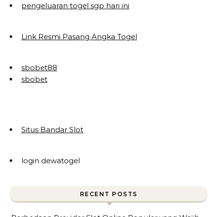
pengeluaran togel sgp hari ini
Link Resmi Pasang Angka Togel
sbobet88
sbobet
Situs Bandar Slot
login dewatogel
RECENT POSTS