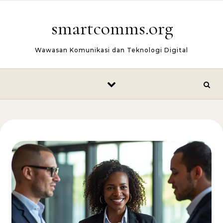
Skip to content
smartcomms.org
Wawasan Komunikasi dan Teknologi Digital