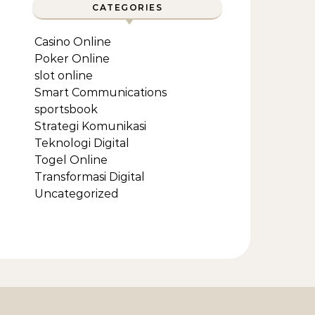
CATEGORIES
Casino Online
Poker Online
slot online
Smart Communications
sportsbook
Strategi Komunikasi
Teknologi Digital
Togel Online
Transformasi Digital
Uncategorized