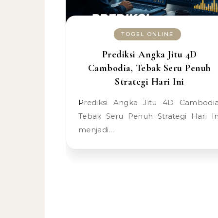
TOGEL ONLINE
Prediksi Angka Jitu 4D
Cambodia, Tebak Seru Penuh
Strategi Hari Ini
Prediksi Angka Jitu 4D Cambodia,
Tebak Seru Penuh Strategi Hari In
menjadi…