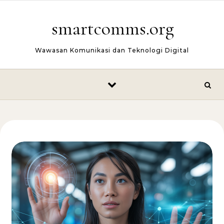
Skip to content
smartcomms.org
Wawasan Komunikasi dan Teknologi Digital