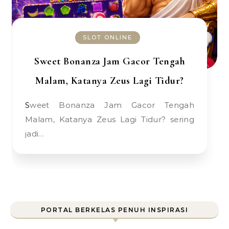
SLOT ONLINE
Sweet Bonanza Jam Gacor Tengah
Malam, Katanya Zeus Lagi Tidur?
Sweet Bonanza Jam Gacor Tengah
Malam, Katanya Zeus Lagi Tidur? sering
jadi…
PORTAL BERKELAS PENUH INSPIRASI