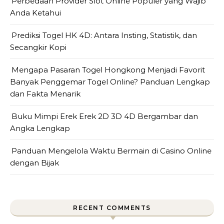
Perbedaan Provider Slot Online Populer yang Wajib
Anda Ketahui
Prediksi Togel HK 4D: Antara Insting, Statistik, dan
Secangkir Kopi
Mengapa Pasaran Togel Hongkong Menjadi Favorit
Banyak Penggemar Togel Online? Panduan Lengkap
dan Fakta Menarik
Buku Mimpi Erek Erek 2D 3D 4D Bergambar dan
Angka Lengkap
Panduan Mengelola Waktu Bermain di Casino Online
dengan Bijak
RECENT COMMENTS