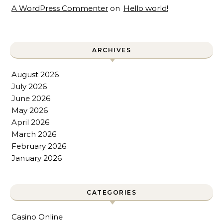
A WordPress Commenter
on
Hello world!
ARCHIVES
August 2026
July 2026
June 2026
May 2026
April 2026
March 2026
February 2026
January 2026
CATEGORIES
Casino Online