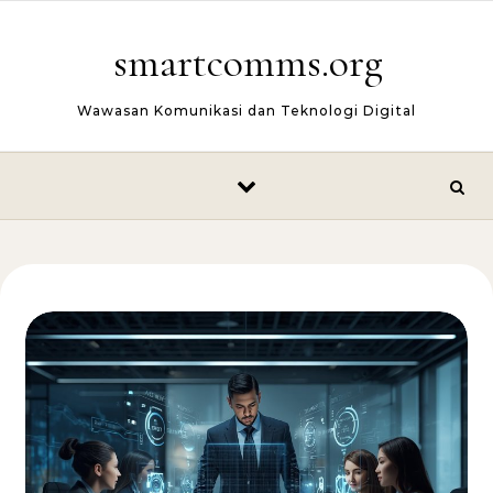
Skip to content
smartcomms.org
Wawasan Komunikasi dan Teknologi Digital