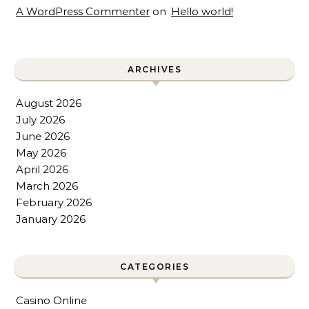
A WordPress Commenter
on
Hello world!
ARCHIVES
August 2026
July 2026
June 2026
May 2026
April 2026
March 2026
February 2026
January 2026
CATEGORIES
Casino Online