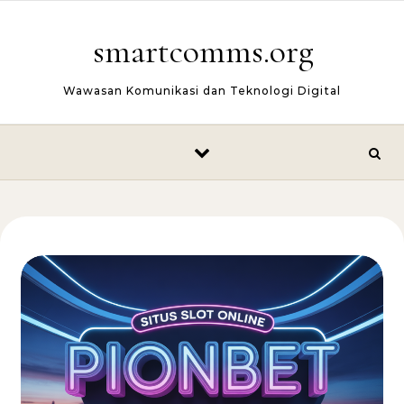
Skip to content
smartcomms.org
Wawasan Komunikasi dan Teknologi Digital