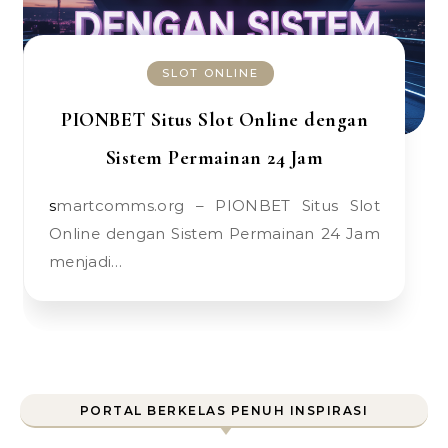
SLOT ONLINE
PIONBET Situs Slot Online dengan
Sistem Permainan 24 Jam
smartcomms.org – PIONBET Situs Slot
Online dengan Sistem Permainan 24 Jam
menjadi…
PORTAL BERKELAS PENUH INSPIRASI