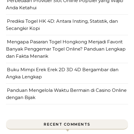
Perbedaan Provider Slot Online Populer yang Wajib
Anda Ketahui
Prediksi Togel HK 4D: Antara Insting, Statistik, dan
Secangkir Kopi
Mengapa Pasaran Togel Hongkong Menjadi Favorit
Banyak Penggemar Togel Online? Panduan Lengkap
dan Fakta Menarik
Buku Mimpi Erek Erek 2D 3D 4D Bergambar dan
Angka Lengkap
Panduan Mengelola Waktu Bermain di Casino Online
dengan Bijak
RECENT COMMENTS