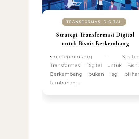
TRANSFORMASI DIGITAL
Strategi Transformasi Digital
untuk Bisnis Berkembang
smartcomms.org – Strategi
Transformasi Digital untuk Bisni
Berkembang bukan lagi piliha
tambahan,…