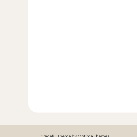
Graceful Theme by
Optima Themes