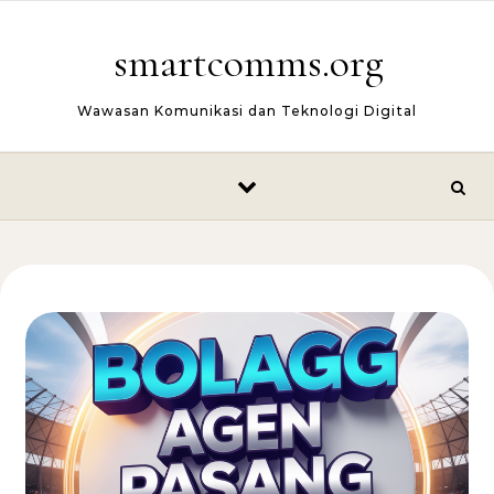
Skip to content
smartcomms.org
Wawasan Komunikasi dan Teknologi Digital