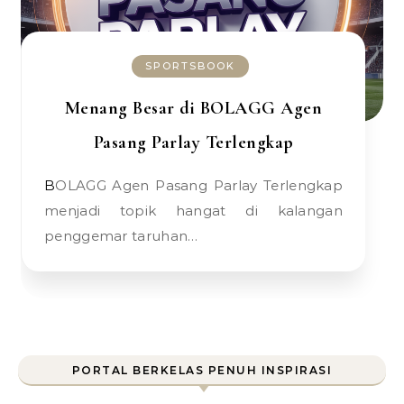
SPORTSBOOK
Menang Besar di BOLAGG Agen
Pasang Parlay Terlengkap
BOLAGG Agen Pasang Parlay Terlengkap
menjadi topik hangat di kalangan
penggemar taruhan…
PORTAL BERKELAS PENUH INSPIRASI