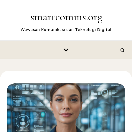
Skip to content
smartcomms.org
Wawasan Komunikasi dan Teknologi Digital