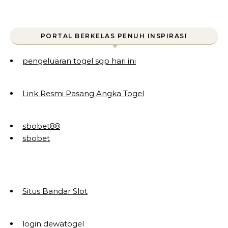
PORTAL BERKELAS PENUH INSPIRASI
pengeluaran togel sgp hari ini
Link Resmi Pasang Angka Togel
sbobet88
sbobet
Situs Bandar Slot
login dewatogel