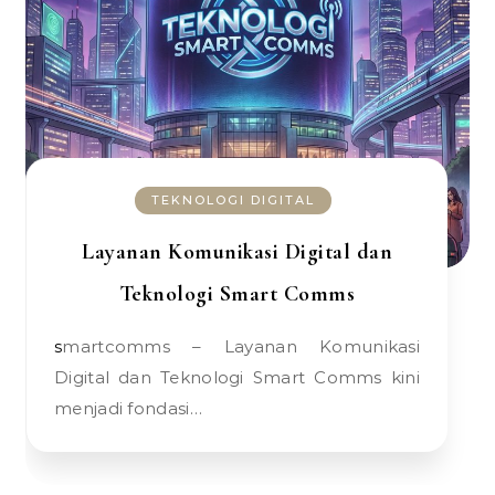
TEKNOLOGI DIGITAL
Layanan Komunikasi Digital dan
Teknologi Smart Comms
smartcomms – Layanan Komunikasi
Digital dan Teknologi Smart Comms kini
menjadi fondasi…