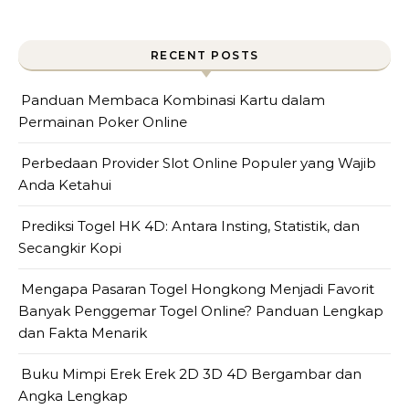
RECENT POSTS
Panduan Membaca Kombinasi Kartu dalam
Permainan Poker Online
Perbedaan Provider Slot Online Populer yang Wajib
Anda Ketahui
Prediksi Togel HK 4D: Antara Insting, Statistik, dan
Secangkir Kopi
Mengapa Pasaran Togel Hongkong Menjadi Favorit
Banyak Penggemar Togel Online? Panduan Lengkap
dan Fakta Menarik
Buku Mimpi Erek Erek 2D 3D 4D Bergambar dan
Angka Lengkap