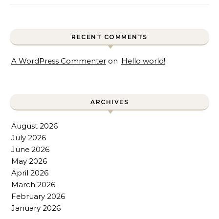
RECENT COMMENTS
A WordPress Commenter
on
Hello world!
ARCHIVES
August 2026
July 2026
June 2026
May 2026
April 2026
March 2026
February 2026
January 2026