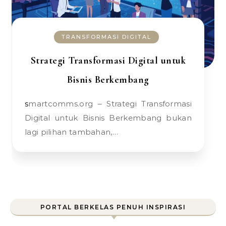
TRANSFORMASI DIGITAL
Strategi Transformasi Digital untuk
Bisnis Berkembang
smartcomms.org – Strategi Transformasi
Digital untuk Bisnis Berkembang bukan
lagi pilihan tambahan,…
PORTAL BERKELAS PENUH INSPIRASI