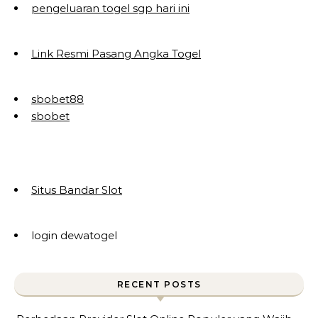
pengeluaran togel sgp hari ini
Link Resmi Pasang Angka Togel
sbobet88
sbobet
Situs Bandar Slot
login dewatogel
RECENT POSTS