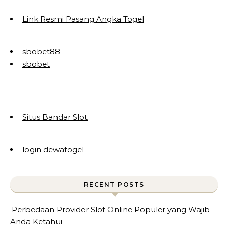
Link Resmi Pasang Angka Togel
sbobet88
sbobet
Situs Bandar Slot
login dewatogel
RECENT POSTS
Perbedaan Provider Slot Online Populer yang Wajib
Anda Ketahui