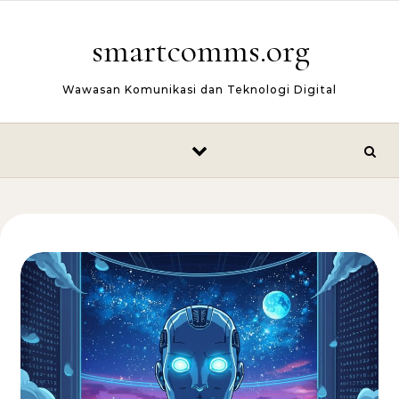
Skip to content
smartcomms.org
Wawasan Komunikasi dan Teknologi Digital