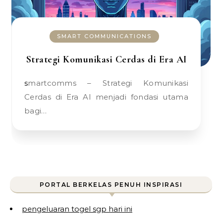
SMART COMMUNICATIONS
Strategi Komunikasi Cerdas di Era AI
smartcomms – Strategi Komunikasi
Cerdas di Era AI menjadi fondasi utama
bagi…
PORTAL BERKELAS PENUH INSPIRASI
pengeluaran togel sgp hari ini