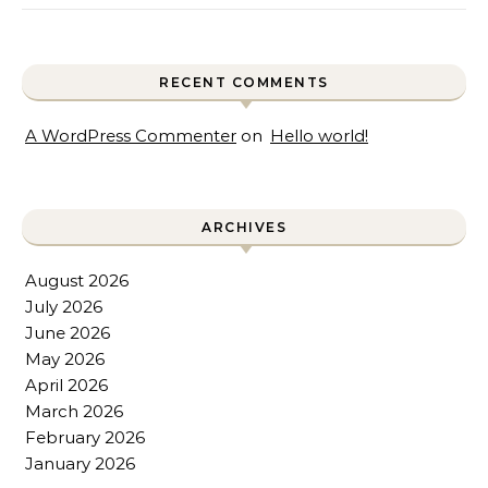
RECENT COMMENTS
A WordPress Commenter
on
Hello world!
ARCHIVES
August 2026
July 2026
June 2026
May 2026
April 2026
March 2026
February 2026
January 2026