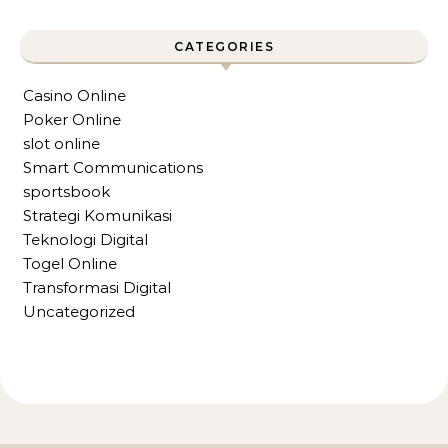
CATEGORIES
Casino Online
Poker Online
slot online
Smart Communications
sportsbook
Strategi Komunikasi
Teknologi Digital
Togel Online
Transformasi Digital
Uncategorized