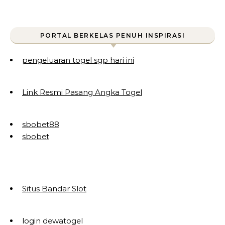
PORTAL BERKELAS PENUH INSPIRASI
pengeluaran togel sgp hari ini
Link Resmi Pasang Angka Togel
sbobet88
sbobet
Situs Bandar Slot
login dewatogel