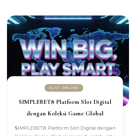
SLOT ONLINE
SIMPLEBET8 Platform Slot Digital
dengan Koleksi Game Global
SIMPLEBET8 Platform Slot Digital dengan