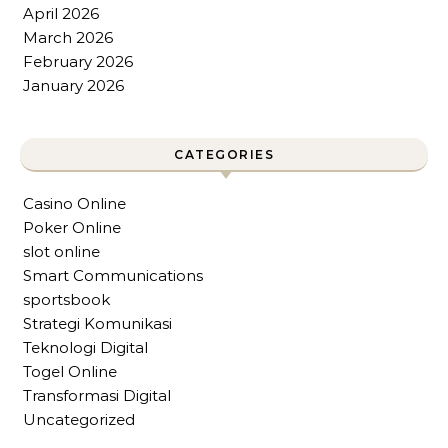
April 2026
March 2026
February 2026
January 2026
CATEGORIES
Casino Online
Poker Online
slot online
Smart Communications
sportsbook
Strategi Komunikasi
Teknologi Digital
Togel Online
Transformasi Digital
Uncategorized