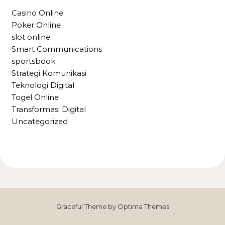
Casino Online
Poker Online
slot online
Smart Communications
sportsbook
Strategi Komunikasi
Teknologi Digital
Togel Online
Transformasi Digital
Uncategorized
Graceful Theme by
Optima Themes