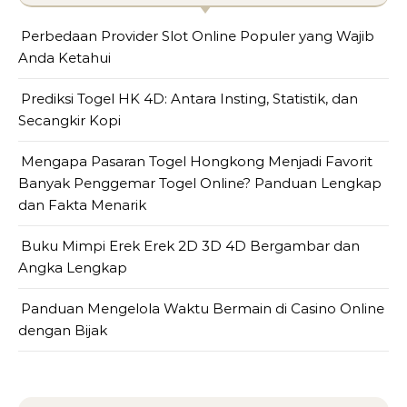
Perbedaan Provider Slot Online Populer yang Wajib
Anda Ketahui
Prediksi Togel HK 4D: Antara Insting, Statistik, dan
Secangkir Kopi
Mengapa Pasaran Togel Hongkong Menjadi Favorit
Banyak Penggemar Togel Online? Panduan Lengkap
dan Fakta Menarik
Buku Mimpi Erek Erek 2D 3D 4D Bergambar dan
Angka Lengkap
Panduan Mengelola Waktu Bermain di Casino Online
dengan Bijak