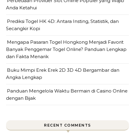
Perbedaan Provider Slot Online Populer yang Wajib
Anda Ketahui
Prediksi Togel HK 4D: Antara Insting, Statistik, dan
Secangkir Kopi
Mengapa Pasaran Togel Hongkong Menjadi Favorit
Banyak Penggemar Togel Online? Panduan Lengkap
dan Fakta Menarik
Buku Mimpi Erek Erek 2D 3D 4D Bergambar dan
Angka Lengkap
Panduan Mengelola Waktu Bermain di Casino Online
dengan Bijak
RECENT COMMENTS