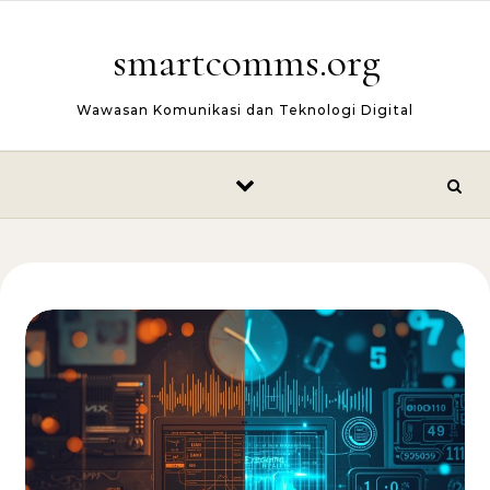
Skip to content
smartcomms.org
Wawasan Komunikasi dan Teknologi Digital