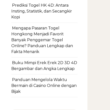
Prediksi Togel HK 4D: Antara
Insting, Statistik, dan Secangkir
Kopi
Mengapa Pasaran Togel
Hongkong Menjadi Favorit
Banyak Penggemar Togel
Online? Panduan Lengkap dan
Fakta Menarik
Buku Mimpi Erek Erek 2D 3D 4D
Bergambar dan Angka Lengkap
Panduan Mengelola Waktu
Bermain di Casino Online dengan
Bijak