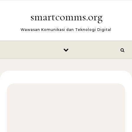
Skip to content
smartcomms.org
Wawasan Komunikasi dan Teknologi Digital