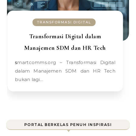
TRANSFORMASI DIGITAL
Transformasi Digital dalam
Manajemen SDM dan HR Tech
smartcomms.org – Transformasi Digital
dalam Manajemen SDM dan HR Tech
bukan lagi…
PORTAL BERKELAS PENUH INSPIRASI