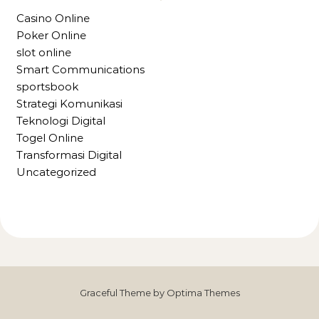
Casino Online
Poker Online
slot online
Smart Communications
sportsbook
Strategi Komunikasi
Teknologi Digital
Togel Online
Transformasi Digital
Uncategorized
Graceful Theme by
Optima Themes