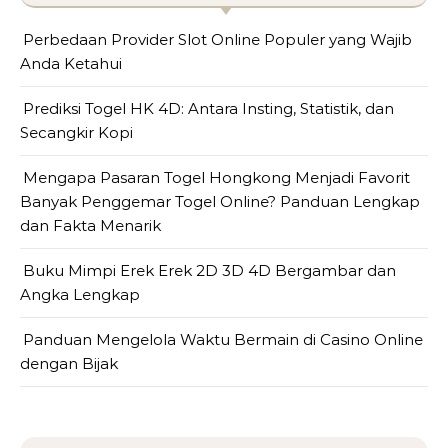
Perbedaan Provider Slot Online Populer yang Wajib
Anda Ketahui
Prediksi Togel HK 4D: Antara Insting, Statistik, dan
Secangkir Kopi
Mengapa Pasaran Togel Hongkong Menjadi Favorit
Banyak Penggemar Togel Online? Panduan Lengkap
dan Fakta Menarik
Buku Mimpi Erek Erek 2D 3D 4D Bergambar dan
Angka Lengkap
Panduan Mengelola Waktu Bermain di Casino Online
dengan Bijak