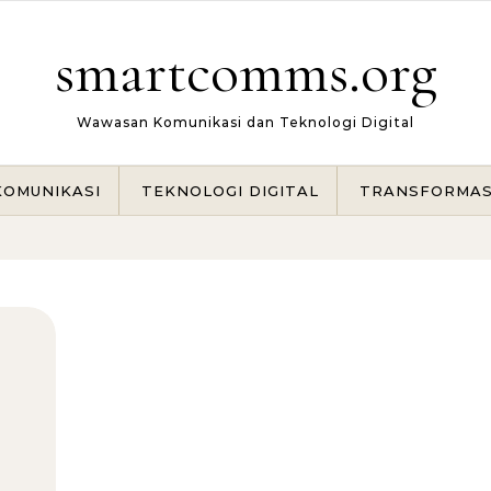
smartcomms.org
Wawasan Komunikasi dan Teknologi Digital
KOMUNIKASI
TEKNOLOGI DIGITAL
TRANSFORMASI