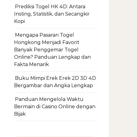
Prediksi Togel HK 4D: Antara
Insting, Statistik, dan Secangkir
Kopi
Mengapa Pasaran Togel
Hongkong Menjadi Favorit
Banyak Penggemar Togel
Online? Panduan Lengkap dan
Fakta Menarik
Buku Mimpi Erek Erek 2D 3D 4D
Bergambar dan Angka Lengkap
Panduan Mengelola Waktu
Bermain di Casino Online dengan
Bijak