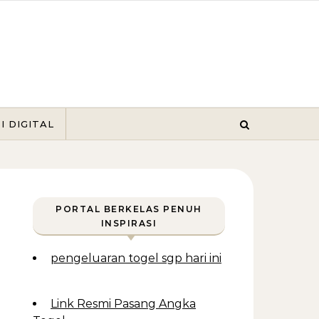
 DIGITAL
PORTAL BERKELAS PENUH
INSPIRASI
pengeluaran togel sgp hari ini
Link Resmi Pasang Angka