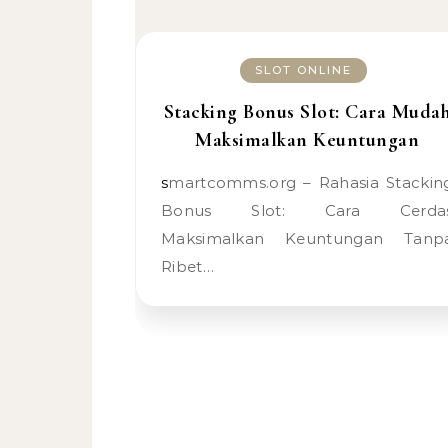
SLOT ONLINE
Stacking Bonus Slot: Cara Muda
Maksimalkan Keuntungan
smartcomms.org – Rahasia Stacking
Bonus Slot: Cara Cerda
Maksimalkan Keuntungan Tanp
Ribet…