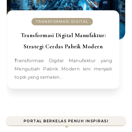
TRANSFORMASI DIGITAL
Transformasi Digital Manufaktur:
Strategi Cerdas Pabrik Modern
Transformasi Digital Manufaktur yang
Mengubah Pabrik Modern kini menjadi
topik yang semakin…
PORTAL BERKELAS PENUH INSPIRASI