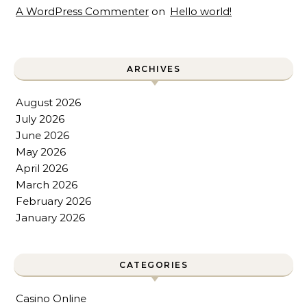
A WordPress Commenter
on
Hello world!
ARCHIVES
August 2026
July 2026
June 2026
May 2026
April 2026
March 2026
February 2026
January 2026
CATEGORIES
Casino Online