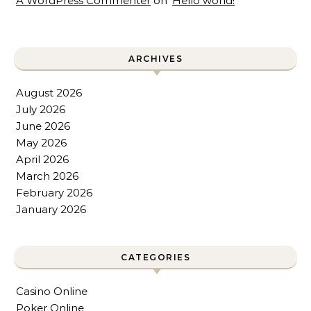
A WordPress Commenter
on
Hello world!
ARCHIVES
August 2026
July 2026
June 2026
May 2026
April 2026
March 2026
February 2026
January 2026
CATEGORIES
Casino Online
Poker Online