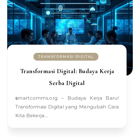
TRANSFORMASI DIGITAL
Transformasi Digital: Budaya Kerja
Serba Digital
smartcomms.org – Budaya Kerja Baru!
Transformasi Digital yang Mengubah Cara
Kita Bekerja…