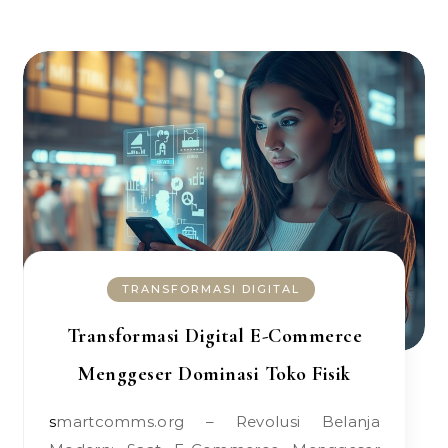
TRANSFORMASI DIGITAL
Transformasi Digital E-Commerce
Menggeser Dominasi Toko Fisik
smartcomms.org – Revolusi Belanja