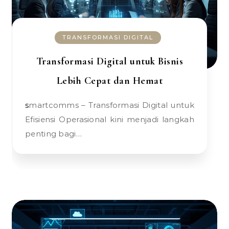
TRANSFORMASI DIGITAL
Transformasi Digital untuk Bisnis
Lebih Cepat dan Hemat
smartcomms – Transformasi Digital untuk
Efisiensi Operasional kini menjadi langkah
penting bagi…