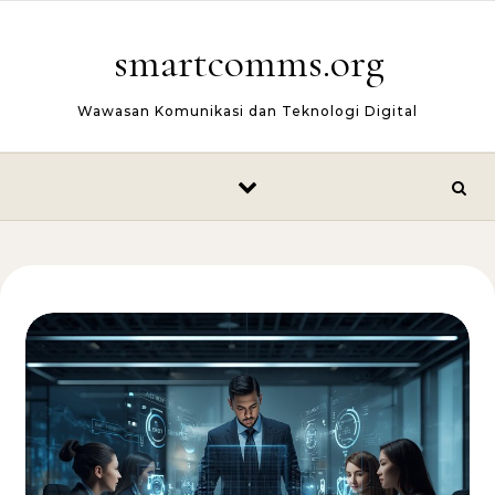
Skip to content
smartcomms.org
Wawasan Komunikasi dan Teknologi Digital