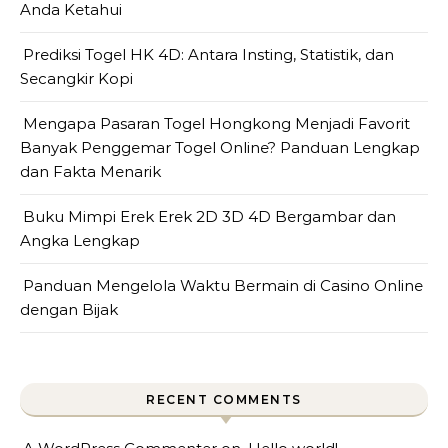
Anda Ketahui
Prediksi Togel HK 4D: Antara Insting, Statistik, dan
Secangkir Kopi
Mengapa Pasaran Togel Hongkong Menjadi Favorit
Banyak Penggemar Togel Online? Panduan Lengkap
dan Fakta Menarik
Buku Mimpi Erek Erek 2D 3D 4D Bergambar dan
Angka Lengkap
Panduan Mengelola Waktu Bermain di Casino Online
dengan Bijak
RECENT COMMENTS