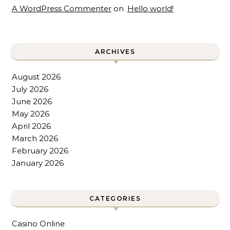
A WordPress Commenter
on
Hello world!
ARCHIVES
August 2026
July 2026
June 2026
May 2026
April 2026
March 2026
February 2026
January 2026
CATEGORIES
Casino Online