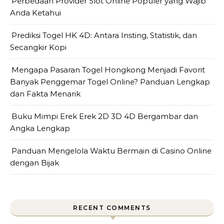
Perbedaan Provider Slot Online Populer yang Wajib
Anda Ketahui
Prediksi Togel HK 4D: Antara Insting, Statistik, dan
Secangkir Kopi
Mengapa Pasaran Togel Hongkong Menjadi Favorit
Banyak Penggemar Togel Online? Panduan Lengkap
dan Fakta Menarik
Buku Mimpi Erek Erek 2D 3D 4D Bergambar dan
Angka Lengkap
Panduan Mengelola Waktu Bermain di Casino Online
dengan Bijak
RECENT COMMENTS