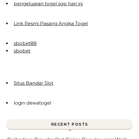
pengeluaran togel sgp hari ini
Link Resmi Pasang Angka Togel
sbobet88
sbobet
Situs Bandar Slot
login dewatogel
RECENT POSTS