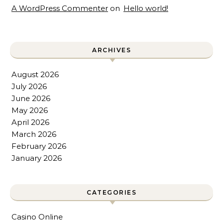
A WordPress Commenter
on
Hello world!
ARCHIVES
August 2026
July 2026
June 2026
May 2026
April 2026
March 2026
February 2026
January 2026
CATEGORIES
Casino Online