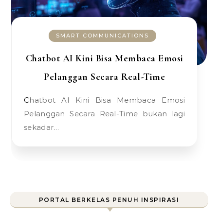
SMART COMMUNICATIONS
Chatbot AI Kini Bisa Membaca Emosi
Pelanggan Secara Real-Time
Chatbot AI Kini Bisa Membaca Emosi
Pelanggan Secara Real-Time bukan lagi
sekadar…
PORTAL BERKELAS PENUH INSPIRASI