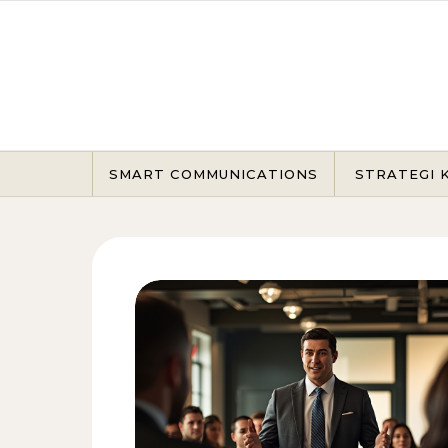
Skip to content
SMART COMMUNICATIONS
STRATEGI 