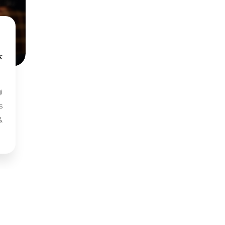
k
s
&