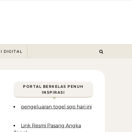
 DIGITAL
PORTAL BERKELAS PENUH
INSPIRASI
pengeluaran togel sgp hari ini
Link Resmi Pasang Angka