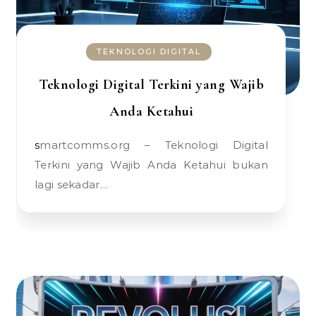
TEKNOLOGI DIGITAL
Teknologi Digital Terkini yang Wajib
Anda Ketahui
smartcomms.org – Teknologi Digital
Terkini yang Wajib Anda Ketahui bukan
lagi sekadar…