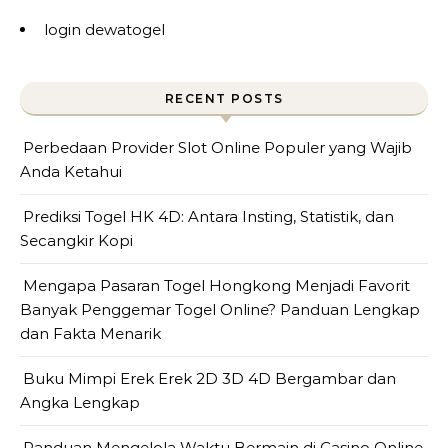
login dewatogel
RECENT POSTS
Perbedaan Provider Slot Online Populer yang Wajib
Anda Ketahui
Prediksi Togel HK 4D: Antara Insting, Statistik, dan
Secangkir Kopi
Mengapa Pasaran Togel Hongkong Menjadi Favorit
Banyak Penggemar Togel Online? Panduan Lengkap
dan Fakta Menarik
Buku Mimpi Erek Erek 2D 3D 4D Bergambar dan
Angka Lengkap
Panduan Mengelola Waktu Bermain di Casino Online