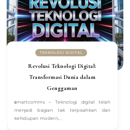
TEKNOLOGI DIGITAL
Revolusi Teknologi Digital:
Transformasi Dunia dalam
Genggaman
smartcomms – Teknologi digital telah
menjadi bagian tak terpisahkan dari
kehidupan modern,…