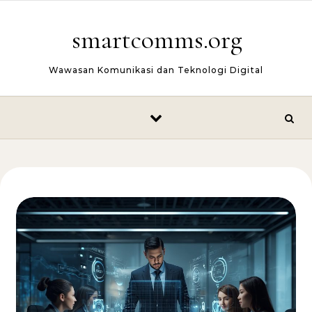
Skip to content
smartcomms.org
Wawasan Komunikasi dan Teknologi Digital