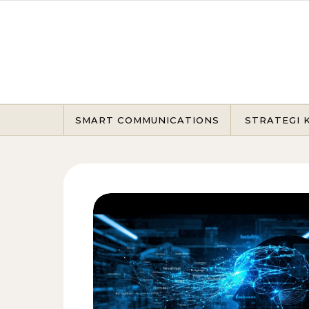
Skip to content
SMART COMMUNICATIONS
STRATEGI 