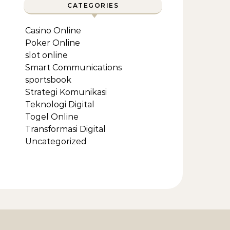
CATEGORIES
Casino Online
Poker Online
slot online
Smart Communications
sportsbook
Strategi Komunikasi
Teknologi Digital
Togel Online
Transformasi Digital
Uncategorized