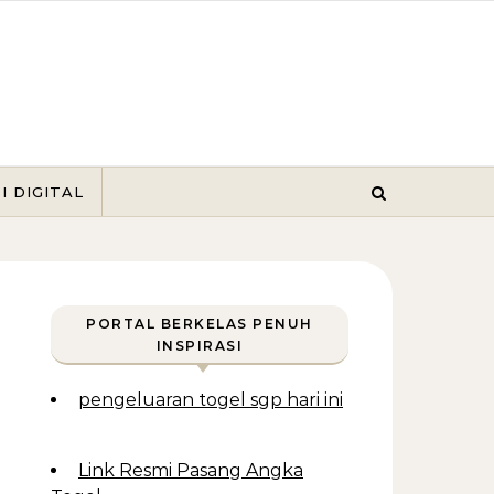
 DIGITAL
PORTAL BERKELAS PENUH
INSPIRASI
pengeluaran togel sgp hari ini
Link Resmi Pasang Angka