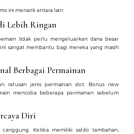
 ini menarik antara lain:
di Lebih Ringan
main tidak perlu mengeluarkan dana besar
i ini sangat membantu bagi mereka yang masih
nal Berbagai Permainan
n ratusan jenis permainan slot. Bonus new
ain mencoba beberapa permainan sebelum
rcaya Diri
 canggung. Ketika memiliki saldo tambahan,