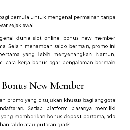
bagi pemula untuk mengenal permainan tanpa
ar sejak awal.
genal dunia slot online, bonus new member
ama. Selain menambah saldo bermain, promo ini
pertama yang lebih menyenangkan. Namun,
i cara kerja bonus agar pengalaman bermain
.
u Bonus New Member
 promo yang ditujukan khusus bagi anggota
aftaran. Setiap platform biasanya memiliki
 yang memberikan bonus deposit pertama, ada
n saldo atau putaran gratis.