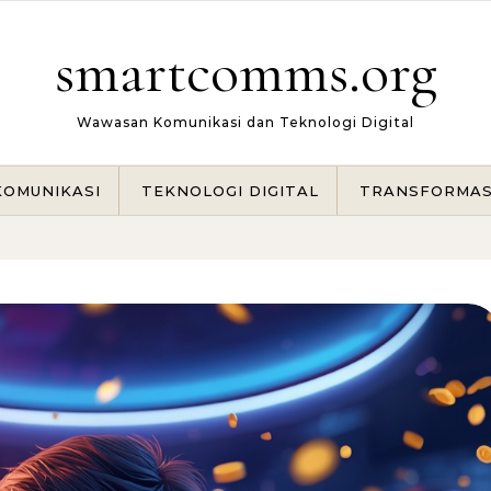
smartcomms.org
Wawasan Komunikasi dan Teknologi Digital
KOMUNIKASI
TEKNOLOGI DIGITAL
TRANSFORMASI