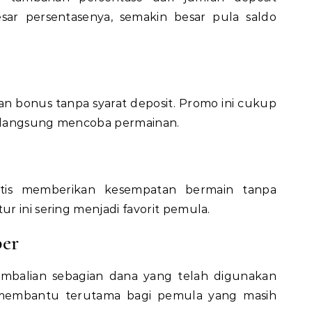
ar persentasenya, semakin besar pula saldo
 bonus tanpa syarat deposit. Promo ini cukup
 langsung mencoba permainan.
atis memberikan kesempatan bermain tanpa
r ini sering menjadi favorit pemula.
er
balian sebagian dana yang telah digunakan
 membantu terutama bagi pemula yang masih