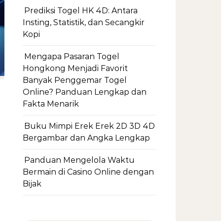
Prediksi Togel HK 4D: Antara
Insting, Statistik, dan Secangkir
Kopi
Mengapa Pasaran Togel
Hongkong Menjadi Favorit
Banyak Penggemar Togel
Online? Panduan Lengkap dan
Fakta Menarik
Buku Mimpi Erek Erek 2D 3D 4D
Bergambar dan Angka Lengkap
Panduan Mengelola Waktu
Bermain di Casino Online dengan
Bijak