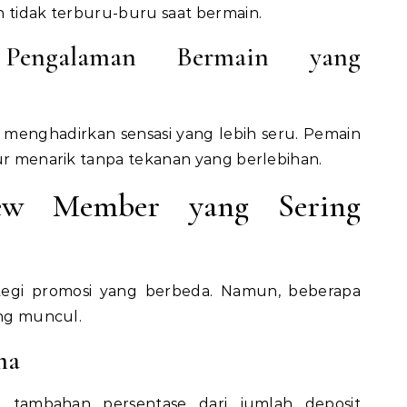
n tidak terburu-buru saat bermain.
Pengalaman Bermain yang
menghadirkan sensasi yang lebih seru. Pemain
tur menarik tanpa tekanan yang berlebihan.
ew Member yang Sering
rategi promosi yang berbeda. Namun, beberapa
ing muncul.
ma
n tambahan persentase dari jumlah deposit