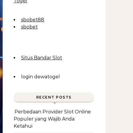
Togel
sbobet88
sbobet
Situs Bandar Slot
login dewatogel
RECENT POSTS
Perbedaan Provider Slot Online
Populer yang Wajib Anda
Ketahui