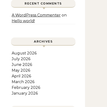
RECENT COMMENTS
A WordPress Commenter
on
Hello world!
ARCHIVES
August 2026
July 2026
June 2026
May 2026
April 2026
March 2026
February 2026
January 2026