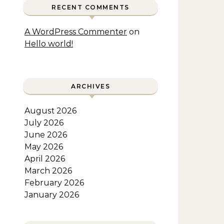
RECENT COMMENTS
A WordPress Commenter
on
Hello world!
ARCHIVES
August 2026
July 2026
June 2026
May 2026
April 2026
March 2026
February 2026
January 2026