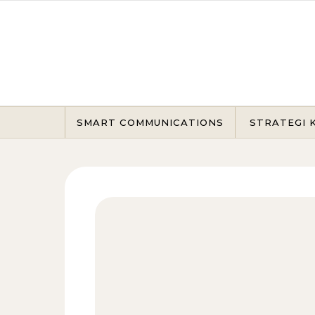
Skip to content
SMART COMMUNICATIONS
STRATEGI 