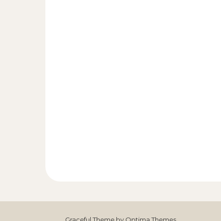
Graceful Theme by
Optima Themes