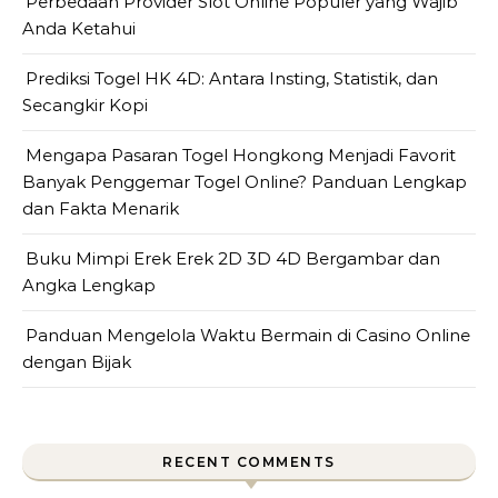
Perbedaan Provider Slot Online Populer yang Wajib
Anda Ketahui
Prediksi Togel HK 4D: Antara Insting, Statistik, dan
Secangkir Kopi
Mengapa Pasaran Togel Hongkong Menjadi Favorit
Banyak Penggemar Togel Online? Panduan Lengkap
dan Fakta Menarik
Buku Mimpi Erek Erek 2D 3D 4D Bergambar dan
Angka Lengkap
Panduan Mengelola Waktu Bermain di Casino Online
dengan Bijak
RECENT COMMENTS