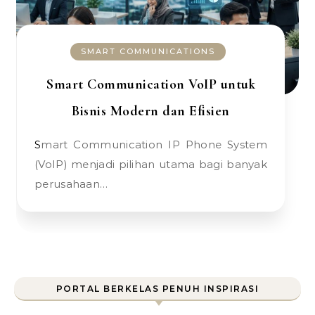
SMART COMMUNICATIONS
Smart Communication VoIP untuk
Bisnis Modern dan Efisien
Smart Communication IP Phone System
(VoIP) menjadi pilihan utama bagi banyak
perusahaan…
PORTAL BERKELAS PENUH INSPIRASI