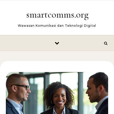
Skip to content
smartcomms.org
Wawasan Komunikasi dan Teknologi Digital