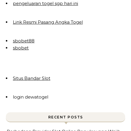
pengeluaran togel sgp hari ini
Link Resmi Pasang Angka Togel
sbobet88
sbobet
Situs Bandar Slot
login dewatogel
RECENT POSTS