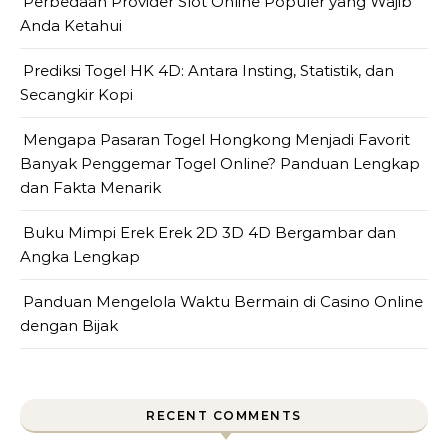
Perbedaan Provider Slot Online Populer yang Wajib
Anda Ketahui
Prediksi Togel HK 4D: Antara Insting, Statistik, dan
Secangkir Kopi
Mengapa Pasaran Togel Hongkong Menjadi Favorit
Banyak Penggemar Togel Online? Panduan Lengkap
dan Fakta Menarik
Buku Mimpi Erek Erek 2D 3D 4D Bergambar dan
Angka Lengkap
Panduan Mengelola Waktu Bermain di Casino Online
dengan Bijak
RECENT COMMENTS