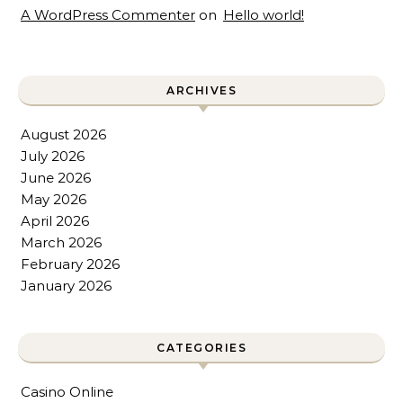
A WordPress Commenter
on
Hello world!
ARCHIVES
August 2026
July 2026
June 2026
May 2026
April 2026
March 2026
February 2026
January 2026
CATEGORIES
Casino Online